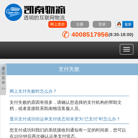
网上查价
注册
登录
4008517956
电话图标
(8:30-18:00)
导
航
菜
单
支付失败
显
示
菜
单
>>
网上支付失败时怎么办？
支付失败的原因有很多，请确认您选择的支付机构的帮助文
档，或者直接联系凯南物流客服人员。
显示支付成功但运单支付状态却未变为“已支付”时怎么办？
您支付成功到我们的系统接收到通知有一定的时间差，您可以
在10分钟后再次确认运单支付状态。