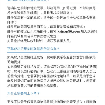
请确认您的邮件地址无误，邮箱可用（如通过另一个邮箱账号
发送测试邮件到邮箱），并检查垃圾邮箱夹；
邮件发送有一定的延迟，请等候一分钟后再手动检查是否有新
邮件；
邮件可能因网络异常而丢失，请重新发送或稍后再试；
邮件可能被误认为垃圾邮件，请将
kainan56.com
加入到您的
邮箱的域名白名单后再次尝试发送；
如果您始终无法收到邮件，请联系客服人员。
下单成功后想临时取消发货怎么办？
如果您只是需要推迟发货，您可以联系客服告知发货日期或等
通知提货。
如果您确定要取消发货，订单状态为“新运单”(刚下单时的状态)
时，您可以自行撤销订单，当状态已更改后则表明提货人员已
前往出货地，您需要拨打客服热线撤销订单，如果是由于您未
能及时撤销订单而导致提货人员已经到达出货现场时，您需要
承担提货费80%的费用做为放空费。
为什么需要网上下单？
避免不法分子假冒凯南物流收揽货物而使您蒙受损失：凯南物