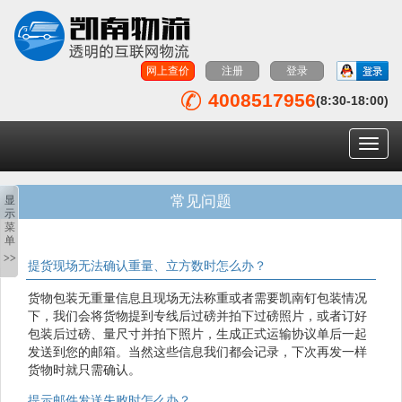
网上查价
注册
登录
4008517956
电话图标
(8:30-18:00)
导
航
菜
单
常见问题
显
示
菜
单
>>
提货现场无法确认重量、立方数时怎么办？
货物包装无重量信息且现场无法称重或者需要凯南钉包装情况
下，我们会将货物提到专线后过磅并拍下过磅照片，或者订好
包装后过磅、量尺寸并拍下照片，生成正式运输协议单后一起
发送到您的邮箱。当然这些信息我们都会记录，下次再发一样
货物时就只需确认。
提示邮件发送失败时怎么办？